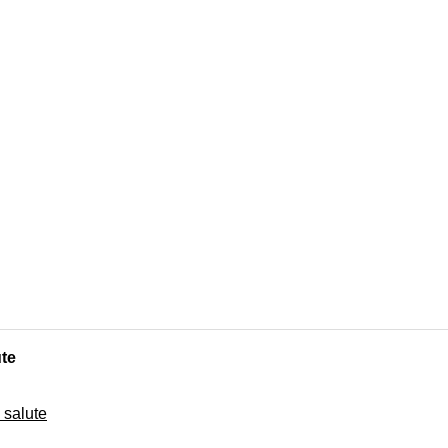
ute
 salute