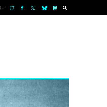
in
Fb
tw
bsky
ms
SEARCH
TI